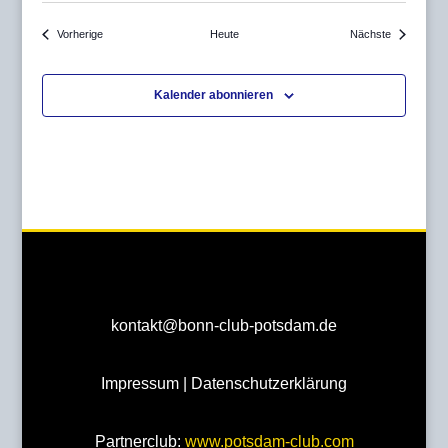
Veranstaltungen
Veranstaltu
Vorherige
Heute
Nächste
Kalender abonnieren
kontakt@bonn-club-potsdam.de
Impressum
|
Datenschutzerklärung
Partnerclub:
www.potsdam-club.com