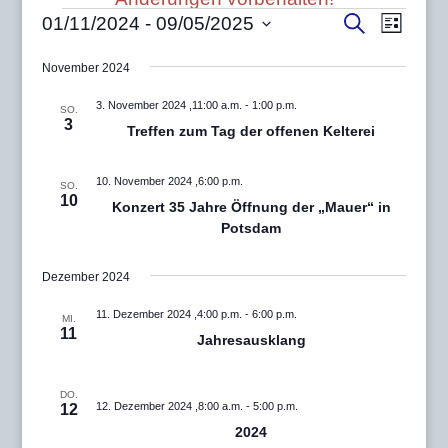
Veranstaltungen
Veransta
Veran
Suche
01/11/2024
 - 
09/05/2025
Liste
Ansic
Suche
Datum
Navig
und
November 2024
wählen.
Ansichten
3. November 2024 ,11:00 a.m.
-
1:00 p.m.
SO.
Navigatio
3
Treffen zum Tag der offenen Kelterei
10. November 2024 ,6:00 p.m.
SO.
10
Konzert 35 Jahre Öffnung der „Mauer“ in
Potsdam
Dezember 2024
11. Dezember 2024 ,4:00 p.m.
-
6:00 p.m.
MI.
11
Jahresausklang
DO.
12. Dezember 2024 ,8:00 a.m.
-
5:00 p.m.
12
2024