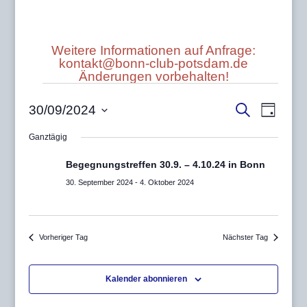
Weitere Informationen auf Anfrage:
kontakt@bonn-club-potsdam.de
Änderungen vorbehalten!
Veranstaltungen
Veransta
Veran
für
Suche
30/09/2024
Tag
Ansic
Suche
Datum
30.
Navig
Ganztägig
und
wählen.
September
Ansichten
Begegnungstreffen 30.9. – 4.10.24 in Bonn
2024
Navigatio
30. September 2024
-
4. Oktober 2024
Vorheriger Tag
Nächster Tag
Kalender abonnieren